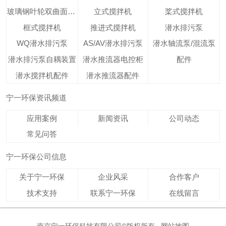
玻璃钢叶轮双曲面搅拌机
立式搅拌机
桨式搅拌机
框式搅拌机
推进式搅拌机
潜水排污泵
WQ潜水排污泵
AS/AV潜水排污泵
潜水轴流泵/混流泵
潜水排污泵自耦装置
潜水推流器电控柜
配件
潜水搅拌机配件
潜水推流器配件
宁一环保资讯频道
应用案例
新闻资讯
公司动态
常见问答
宁一环保公司信息
关于宁一环保
企业风采
合作客户
技术支持
联系宁一环保
在线留言
南京宁一环保科技有限公司©版权所有
网站地图