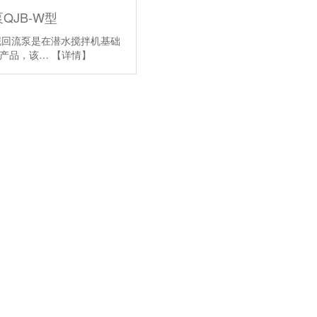
QJB-W型
污泥回流泵是在潜水搅拌机基础
生产品，该…
【详情】