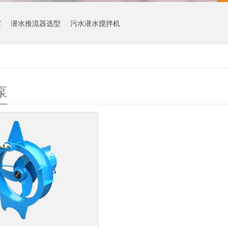
家
潜水推流器选型
污水潜水搅拌机
泵