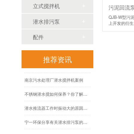
立式搅拌机
污泥回流泵
QJB-W型
潜水排污泵
有关潜水推流器的操作流程阐述！
上开发的衍
潜水搅拌机说明书
配件
上海电子厂污泥回流泵案例
推荐资讯
苏州污水处理厂家潜水推流器案例
南京污水处理厂潜水搅拌机案例
不锈钢潜水搅如何保养？你了解吗？
潜水推流器工作时振动大的原因及解决方法！
宁一环保分享有关潜水排污泵的保养方法！