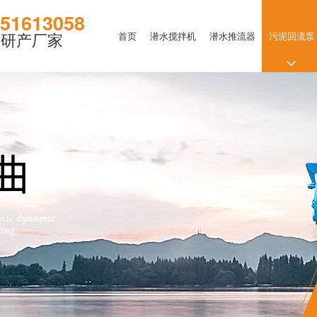
51613058
力研产厂家
首页
潜水搅拌机
潜水推流器
污泥回流泵